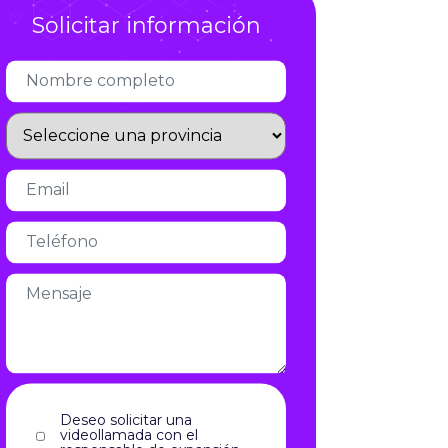
Solicitar información
Infórmate
Deseo solicitar una
videollamada con el