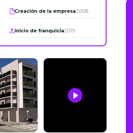
de junio
Creación de la empresa
2008
Madrid 2026 2 -
08
de octubre
Inicio de franquicia
2019
Castilla-La Mancha
2026 -
22 de octubre
Barcelona 2026 2 -
05 de noviembre
VER MÁS