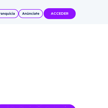
ranquicia
Anúnciate
ACCEDER
tas
olidadas
l
Autoempleo
rídico
 pueblos
invertir
articipa con
tu Marca
 MÁS