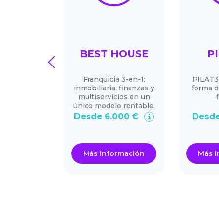
ITCHEN
BEST HOUSE
P
prev
Franquicia 3-en-1:
PILAT3
inmobiliaria, finanzas y
forma d
multiservicios en un
único modelo rentable.
00.000 €
Desde 6.000 €
Desde
ormación
Más información
Más i