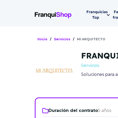
Franquicias
Fe
Top
fr
Por sector
Siguiente fer
Inicio
/
Servicios
/
MI ARQUITECTO
Franqui
Supermerca
FRANQU
Hostelería
Lleva tu ne
Servicios
Estética y b
Soluciones para 
08-1
Vending
Madrid 2026
08 de octu
Gimnasios
IFEMA - Pala
Municipal (Ma
Duración del contrato
5 años
España)