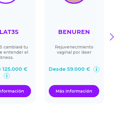
ILAT3S
BENUREN
next
S cambiará tu
Rejuvenecimiento
e entender el
vaginal por láser
re
fitness.
 125.000 €
Desde 59.000 €
Desd
nformación
Más información
Má