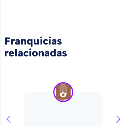
Franquicias
relacionadas
prev
next