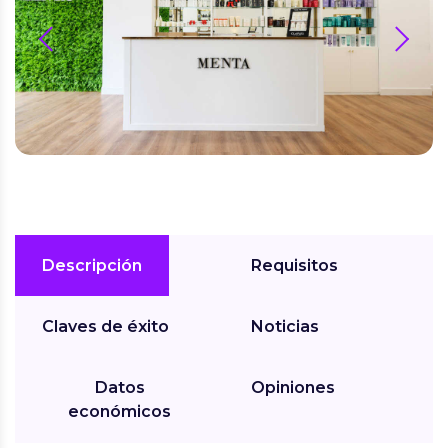
prev
next
Descripción
Requisitos
Claves de éxito
Noticias
Datos
Opiniones
económicos