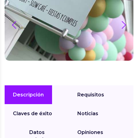
prev
next
Descripción
Requisitos
Claves de éxito
Noticias
Datos
Opiniones