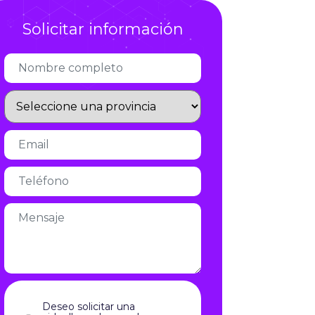
Infórmate
Solicitar información
Deseo solicitar una