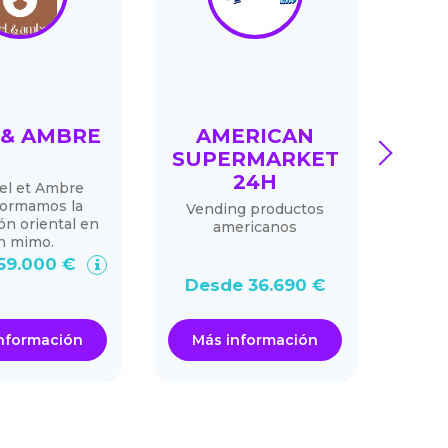
 & AMBRE
AMERICAN
GE
next
SUPERMARKET
24H
el et Ambre
He
formamos la
Vending productos
ón oriental en
americanos
n mimo.
59.000 €
Des
Desde 36.690 €
nformación
Más información
Má