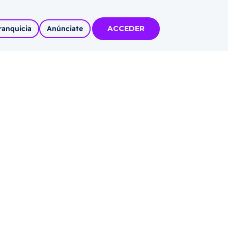
ranquicia
Anúnciate
ACCEDER
tas
olidadas
l
Autoempleo
rídico
 pueblos
invertir
articipa con
tu Marca
 MÁS