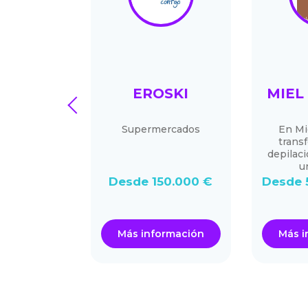
AMPO
EROSKI
MIEL
prev
MERCAD
S
Supermercados
En Mi
trans
rcados e
depilaci
ercados
u
Desde 150.000 €
Desde 
50.000 €
ormación
Más información
Más i