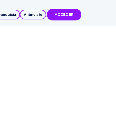
ranquicia
Anúnciate
ACCEDER
tas
olidadas
l
Autoempleo
rídico
 pueblos
invertir
articipa con
tu Marca
 MÁS