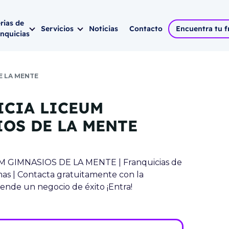
rias de
Servicios
Noticias
Contacto
Encuentra tu f
anquicias
ia
Todas las ferias
Por categoría
Consultoría
E LA MENTE
cia tu negocio
dos
Madrid 2026 -
19 de
Franquicias Bara
Expansión
febrero
ICIA LICEUM
Franquicias Cons
Marketing digita
Barcelona 2026 -
19
gocio al siguiente nivel
OS DE LA MENTE
elleza
de marzo
Franquicias de 
Asesoramiento ju
0-2026
Málaga 2026 -
16 de
Franquicias para
UM GIMNASIOS DE LA MENTE | Franquicias de
 2 --
abril
mas | Contacta gratuitamente con la
bre
Franquicias para 
P
ende un negocio de éxito ¡Entra!
Sevilla 2026 -
06 de
cio
mayo
drid -
VER MÁS
VER
Valencia 2026 -
11