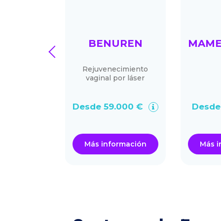
I DINO
BENUREN
MAME
prev
 italiana
Rejuvenecimiento
vaginal por láser
00.000 €
Desde 59.000 €
Desde
ormación
Más información
Más i