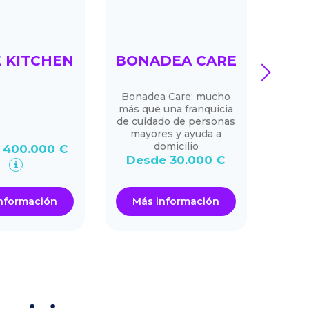
 KITCHEN
BONADEA CARE
next
SU
Bonadea Care: mucho
más que una franquicia
S
de cuidado de personas
mayores y ayuda a
domicilio
 400.000 €
Desde 30.000 €
Des
nformación
Más información
Má