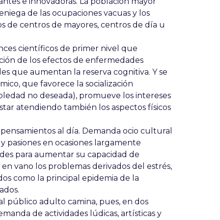
esantes e innovadoras. La población mayor
 reniega de las ocupaciones vacuas y los
os de centros de mayores, centros de día u
ces científicos de primer nivel que
nción de los efectos de enfermedades
es que aumentan la reserva cognitiva. Y se
ico, que favorece la socialización
soledad no deseada), promueve los intereses
estar atendiendo también los aspectos físicos
 pensamientos al día. Demanda ocio cultural
es y pasiones en ocasiones largamente
ades para aumentar su capacidad de
o en vano los problemas derivados del estrés,
dos como la principal epidemia de la
ados.
l público adulto camina, pues, en dos
emanda de actividades lúdicas, artísticas y