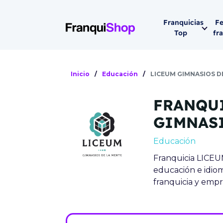
Franquicias
Fe
Top
fr
Por sector
Siguiente fer
Inicio
/
Educación
/
LICEUM GIMNASIOS D
Franqui
Supermerca
FRANQU
Hostelería
Lleva tu ne
GIMNASI
Estética y b
Educación
08-1
Vending
Franquicia LICE
Madrid 2026
educación e idio
08 de octu
Gimnasios
franquicia y empr
IFEMA - Pala
Municipal (Ma
España)