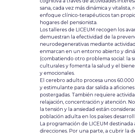
cognitiva a través de actividades inter
sana, cada vez más dinámica y vitalista,
enfoque clínico-terapéuticos tan propi
hogares del pensionista.
Los talleres de LICEUM recogen los avan
demuestran la efectividad de la preve
neurodegenerativas mediante actividad
enmarcan en un entorno abierto y dinám
(combatiendo otro problema social: la 
culturales y fomenta la salud y el bien
y emocionales.
El cerebro adulto procesa unos 60.000
y estimulante para dar salida a aficion
postergadas. También requiere activid
relajación, concentración y atención. N
la tensión y la ansiedad están considera
población adulta en los países desarroll
La programación de LICEUM destinada a
direcciones. Por una parte, a cubrir la d