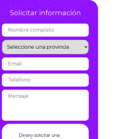
Infórmate
Solicitar información
Deseo solicitar una