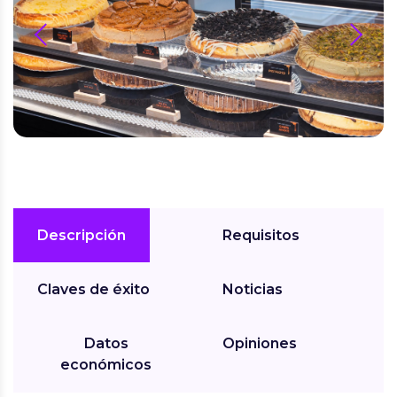
prev
next
Descripción
Requisitos
Claves de éxito
Noticias
Datos
Opiniones
económicos