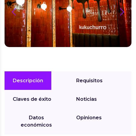
prev
next
Descripción
Requisitos
Claves de éxito
Noticias
Datos
Opiniones
económicos