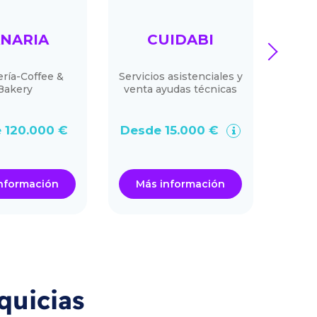
NARIA
CUIDABI
next
ría-Coffee &
Servicios asistenciales y
SoCoo
Bakery
venta ayudas técnicas
sec
hacie
la com
 120.000 €
Desde 15.000 €
De
nformación
Más información
Má
quicias