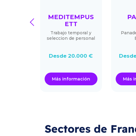
PRO®
MEDITEMPUS
PA
prev
ETT
eformistas.
Trabajo temporal y
Panade
mas y
seleccion de personal
iones con la
el cliente se
ece
Desde 20.000 €
Desde
.000 €
ormación
Más información
Más i
Sectores de Fran