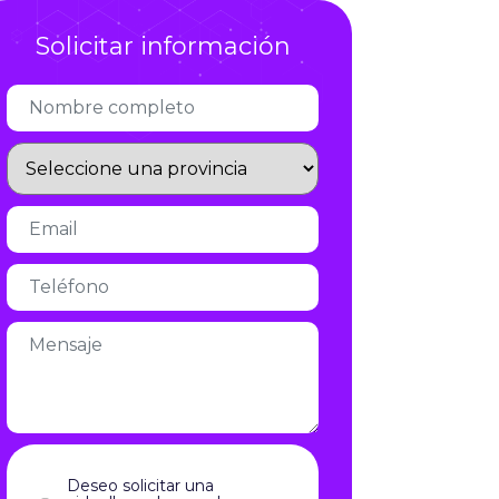
Infórmate
Solicitar información
Deseo solicitar una