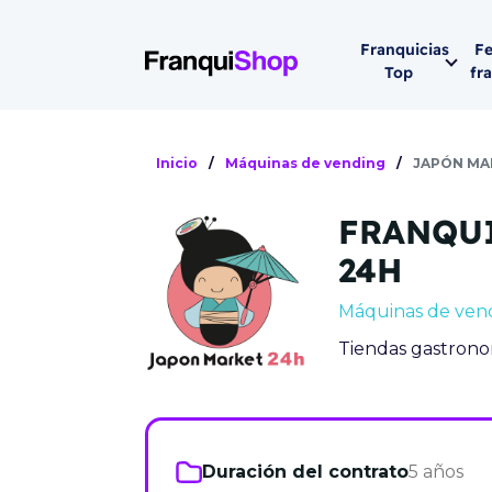
Franquicias
Fe
Top
fr
Por sector
Siguiente fer
Inicio
/
Máquinas de vending
/
JAPÓN MA
Franqui
Supermerca
FRANQU
Hostelería
Lleva tu ne
24H
Estética y b
Máquinas de ven
08-1
Vending
Tiendas gastrono
Madrid 2026
08 de octu
Gimnasios
IFEMA - Pala
Municipal (Ma
España)
Duración del contrato
5 años