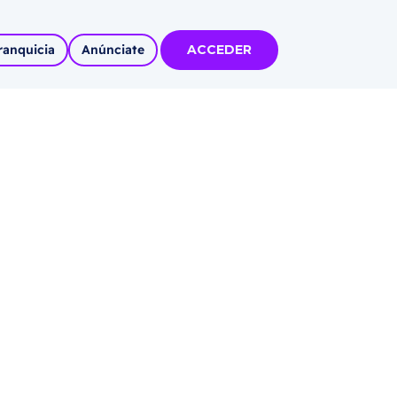
ranquicia
Anúnciate
ACCEDER
tas
olidadas
l
Autoempleo
rídico
 pueblos
invertir
articipa con
tu Marca
 MÁS