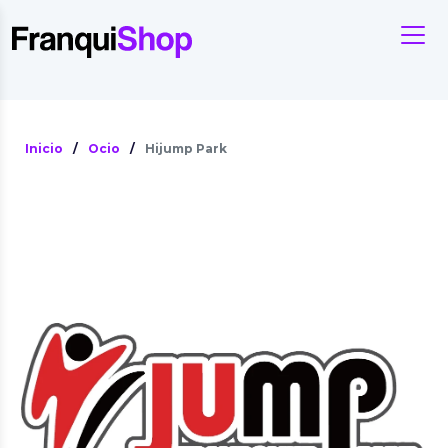
Inicio
/
Ocio
/
Hijump Park