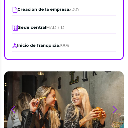
Creación de la empresa
2007
Sede central
MADRID
Inicio de franquicia
2009
prev
next