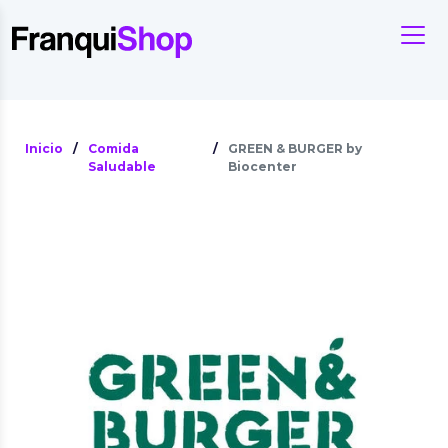
Inicio
/
Comida
/
GREEN & BURGER by
Saludable
Biocenter