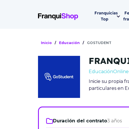
Franquicias
Fe
Top
fr
Por sector
Siguiente fer
Inicio
/
Educación
/
GOSTUDENT
Franqui
Supermerca
FRANQU
Hostelería
Lleva tu ne
Educación
Online
Estética y b
Inicie su propia f
08-1
Vending
particulares en E
Madrid 2026
08 de octu
Gimnasios
IFEMA - Pala
Municipal (Ma
Duración del contrato
3 años
España)