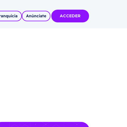
ranquicia
Anúnciate
ACCEDER
tas
olidadas
l
Autoempleo
rídico
 pueblos
invertir
articipa con
tu Marca
 MÁS