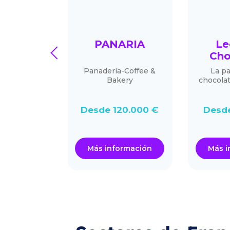
UINA DE
PANARIA
Le
prev
RCASAS
Cho
ending de
Panadería-Coffee &
La pa
zación de
Bakery
chocola
léfono móvil
stante
.000 €
Desde 120.000 €
Desde
ormación
Más información
Más i