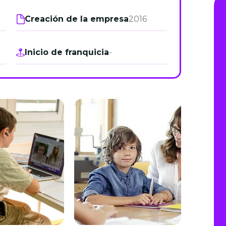
de junio
Creación de la empresa
2016
Madrid 2026 2 -
08
de octubre
Inicio de franquicia
-
Castilla-La Mancha
2026 -
22 de octubre
Barcelona 2026 2 -
05 de noviembre
VER MÁS