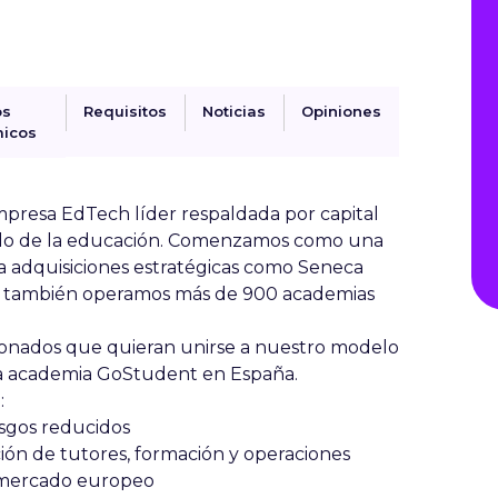
os
Requisitos
Noticias
Opiniones
icos
resa EdTech líder respaldada por capital
ndo de la educación. Comenzamos como una
s a adquisiciones estratégicas como Seneca
oy también operamos más de 900 academias
nados que quieran unirse a nuestro modelo
pia academia GoStudent en España.
:
esgos reducidos
ión de tutores, formación y operaciones
l mercado europeo