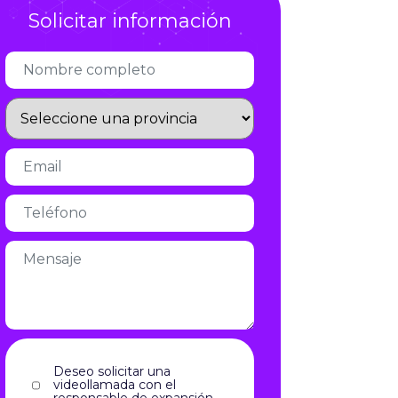
Solicitar información
Infórmate
Deseo solicitar una
videollamada con el
responsable de expansión