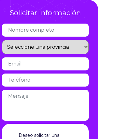
Infórmate
Deseo solicitar una
videollamada con el
responsable de expansión
Acepto el aviso legal y la política
de privacidad
aviso legal
y la
política de privacidad