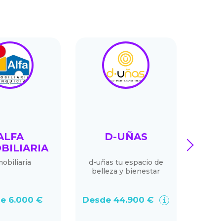
ALFA
D-UÑAS
MAM
next
BILIARIA
obiliaria
d-uñas tu espacio de
belleza y bienestar
e 6.000 €
Desde 44.900 €
Des