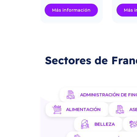
ormación
Más información
Más i
Sectores de Fran
ADMINISTRACIÓN DE FIN
ALIMENTACIÓN
AS
BELLEZA