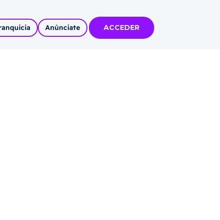
ranquicia
Anúnciate
ACCEDER
tas
olidadas
l
Solicitar información
Autoempleo
rídico
 pueblos
invertir
articipa con
tu Marca
 MÁS