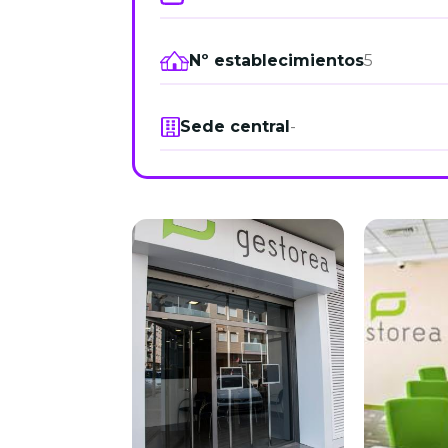
Nº establecimientos
5
Sede central
-