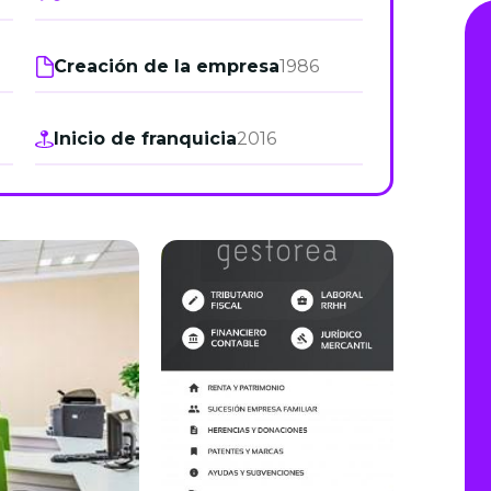
de junio
Creación de la empresa
1986
Madrid 2026 2 -
08
de octubre
Inicio de franquicia
2016
Castilla-La Mancha
2026 -
22 de octubre
Barcelona 2026 2 -
05 de noviembre
VER MÁS