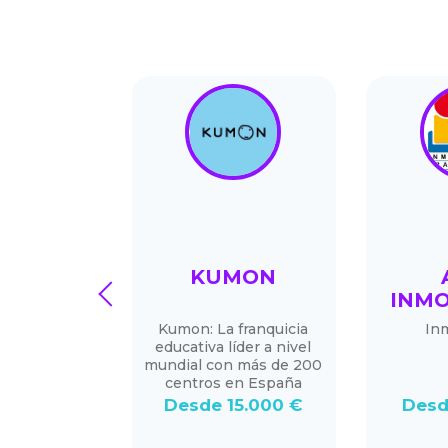
 QUEEN
KUMON
prev
NSED
INMO
RES
Kumon: La franquicia
Inm
educativa líder a nivel
n Licensed
mundial con más de 200
avanderías
centros en España
 innovadoras
ientes.
Desde 15.000 €
Desd
20.000 €