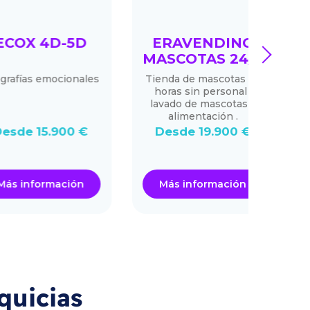
X 4D-5D
ERAVENDING
next
MASCOTAS 24/7
as emocionales
Tienda de mascotas 24
PILA
horas sin personal ,
form
lavado de mascotas y
alimentación .
e 15.900 €
Desde 19.900 €
Des
nformación
Más información
Má
quicias