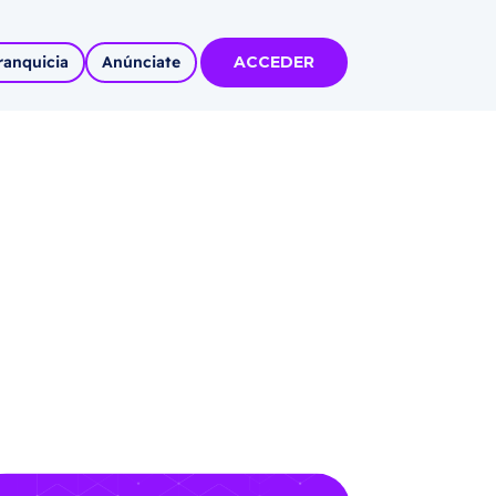
ranquicia
Anúnciate
ACCEDER
tas
olidadas
l
Autoempleo
rídico
 pueblos
invertir
articipa con
tu Marca
 MÁS