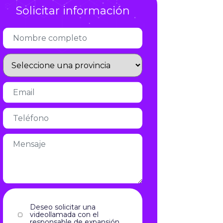
Solicitar información
Infórmate
Deseo solicitar una
videollamada con el
responsable de expansión