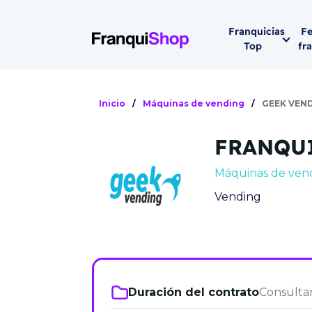
Franquicias
Fe
Top
fr
Por sector
Siguiente fer
Inicio
/
Máquinas de vending
/
GEEK VEN
Franqui
Supermerca
FRANQU
Hostelería
Lleva tu ne
Máquinas de ven
Estética y b
Vending
08-1
Vending
Madrid 2026
08 de octu
Gimnasios
IFEMA - Pala
Municipal (Ma
Duración del contrato
Consulta
España)