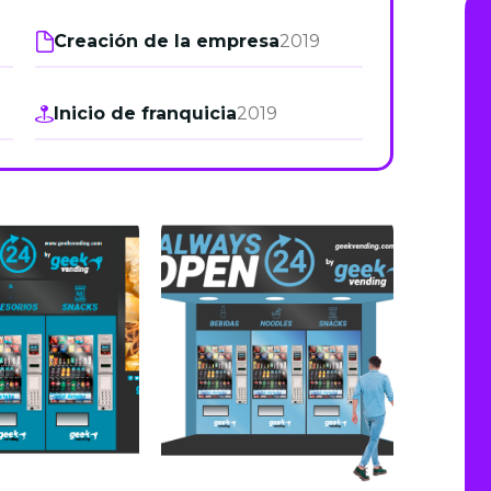
de junio
Creación de la empresa
2019
Madrid 2026 2 -
08
de octubre
Inicio de franquicia
2019
Castilla-La Mancha
2026 -
22 de octubre
Barcelona 2026 2 -
05 de noviembre
VER MÁS