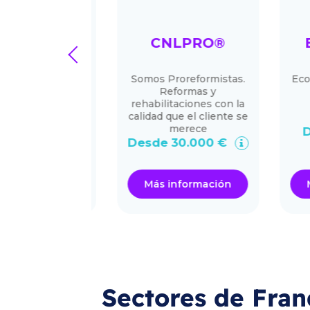
HOUSE
CNLPRO®
ECO
prev
a 3-en-1:
Somos Proreformistas.
Ecografí
, finanzas y
Reformas y
cios en un
rehabilitaciones con la
o rentable.
calidad que el cliente se
merece
.000 €
Desd
Desde 30.000 €
ormación
Más información
Más i
Sectores de Fran