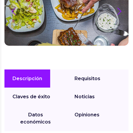
prev
next
Descripción
Requisitos
Claves de éxito
Noticias
Datos
Opiniones
económicos