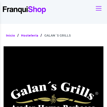
Inicio
/
Hostelería
/
GALAN´S GRILLS