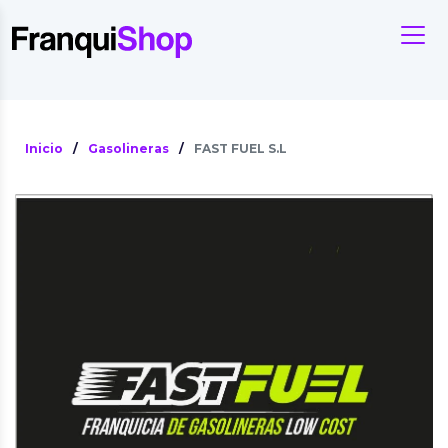
Inicio
/
Gasolineras
/
FAST FUEL S.L