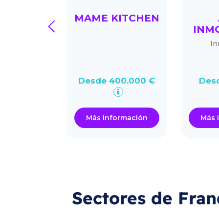
AMPO
MAME KITCHEN
prev
MERCAD
INMO
S
Inm
rcados e
ercados
Desde 400.000 €
Desd
50.000 €
ormación
Más información
Más i
Sectores de Fran