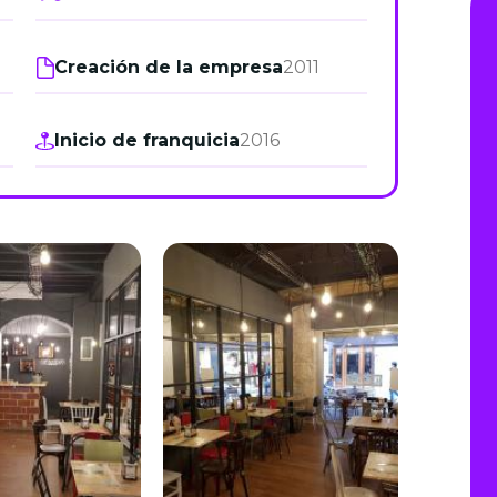
de junio
Creación de la empresa
2011
Madrid 2026 2 -
08
de octubre
Inicio de franquicia
2016
Castilla-La Mancha
2026 -
22 de octubre
Barcelona 2026 2 -
05 de noviembre
VER MÁS