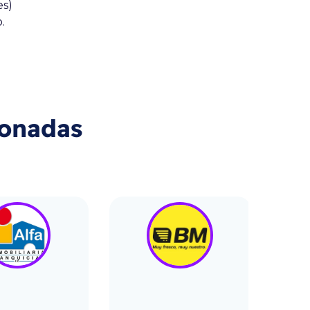
es)
o.
ionadas