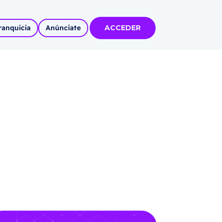
ranquicia
Anúnciate
ACCEDER
tas
olidadas
l
Solicitar información
Autoempleo
rídico
 pueblos
invertir
articipa con
tu Marca
 MÁS