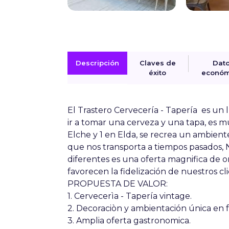
Descripción
Claves de
Dat
éxito
económ
El Trastero Cervecería - Tapería
es un 
ir a tomar una cerveza y una tapa, es m
Elche y 1 en Elda, se recrea un ambien
que nos transporta a tiempos pasados, 
diferentes es una oferta magnifica de ori
favorecen la fidelización de nuestros cli
PROPUESTA DE VALOR:
1. Cervecerìa - Tapería vintage.
2. Decoraciòn y ambientación única en f
3. Amplia oferta gastronomica.