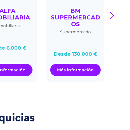
ALFA
BM
LA 
next
BILIARIA
SUPERMERCAD
LA
OS
obiliaria
Maq
per
Supermercado
fundas
e 6.000 €
Desd
Desde 130.000 €
nformación
Más información
Má
quicias