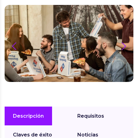
prev
next
Descripción
Requisitos
Claves de éxito
Noticias