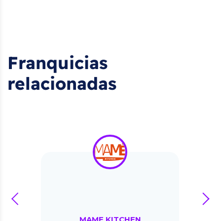
Franquicias
relacionadas
prev
next
MAME KITCHEN