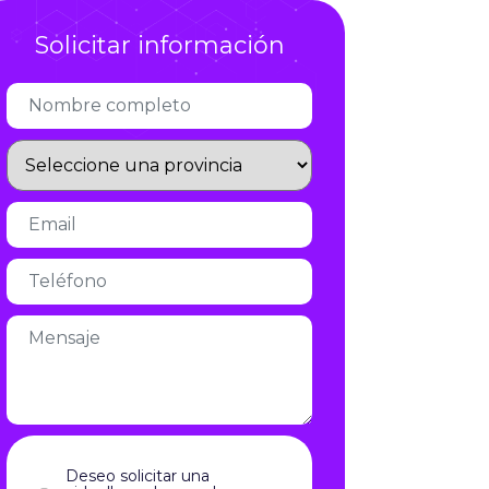
Infórmate
Solicitar información
Deseo solicitar una