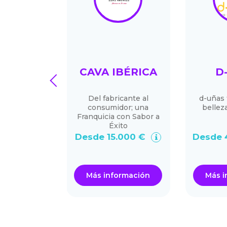
 AMBRE
CAVA IBÉRICA
D
prev
et Ambre
Del fabricante al
d-uñas 
mamos la
consumidor; una
bellez
oriental en
Franquicia con Sabor a
imo.
Éxito
.000 €
Desde 15.000 €
Desde 
ormación
Más información
Más i