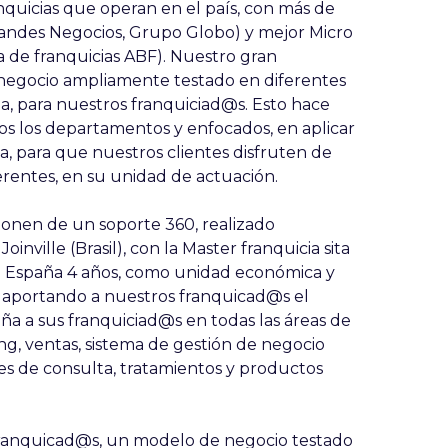
anquicias que operan en el país, con más de
andes Negocios, Grupo Globo) y mejor Micro
ña de franquicias ABF). Nuestro gran
 negocio ampliamente testado en diferentes
a, para nuestros franquiciad@s. Esto hace
os los departamentos y enfocados, en aplicar
a, para que nuestros clientes disfruten de
eferentes, en su unidad de actuación.
ponen de un soporte 360, realizado
inville (Brasil), con la Master franquicia sita
n España 4 años, como unidad económica y
, aportando a nuestros franquicad@s el
ña a sus franquiciad@s en todas las áreas de
ing, ventas, sistema de gestión de negocio
les de consulta, tratamientos y productos
franquicad@s, un modelo de negocio testado