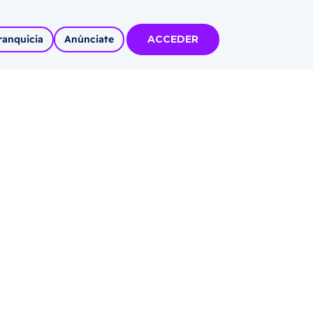
ranquicia
Anúnciate
ACCEDER
tas
olidadas
l
Autoempleo
rídico
 pueblos
invertir
articipa con
tu Marca
 MÁS