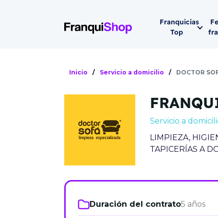
Franquicias
Fe
Top
fr
Por sector
Siguiente fer
Inicio
/
Servicio a domicilio
/
DOCTOR SO
Franqui
Supermerca
FRANQU
Hostelería
Lleva tu ne
Servicio a domicil
Estética y b
LIMPIEZA, HIGI
08-1
Vending
TAPICERÍAS A D
Madrid 2026
08 de octu
Gimnasios
IFEMA - Pala
Municipal (Ma
Duración del contrato
5 años
España)