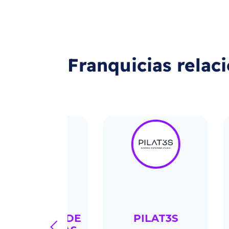
Franquicias relac
UINA DE
PILAT3S
FL
prev