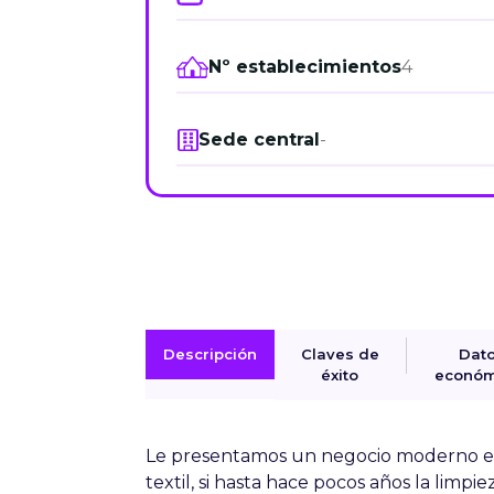
Nº establecimientos
4
Sede central
-
Descripción
Claves de
Dat
éxito
económ
Le presentamos un negocio moderno e i
textil, si hasta hace pocos años la limpi