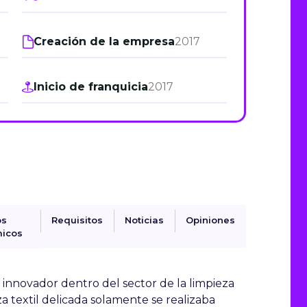
de junio
Creación de la empresa
2017
Madrid 2026 2 -
08
de octubre
Inicio de franquicia
2017
Castilla-La Mancha
2026 -
22 de octubre
Barcelona 2026 2 -
05 de noviembre
VER MÁS
os
Requisitos
Noticias
Opiniones
icos
nnovador dentro del sector de la limpieza
eza textil delicada solamente se realizaba