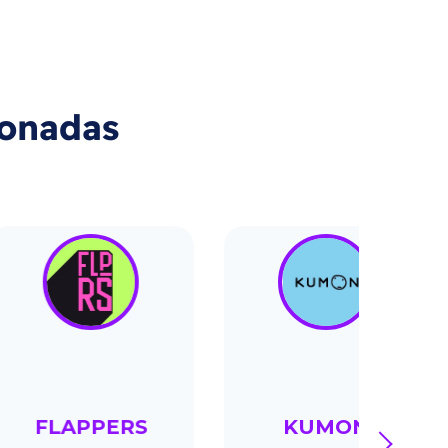
ionadas
APPERS
KUMON
A