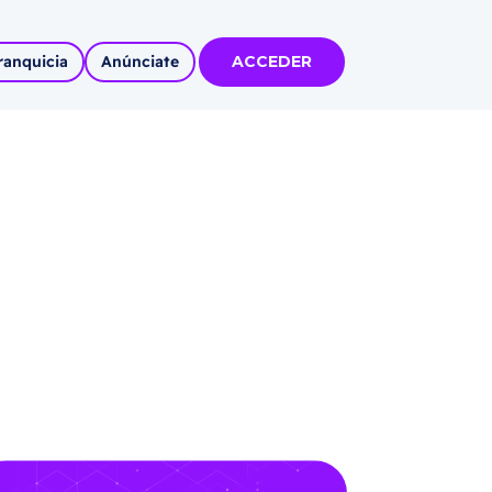
ranquicia
Anúnciate
ACCEDER
tas
olidadas
l
Autoempleo
rídico
 pueblos
invertir
articipa con
tu Marca
 MÁS