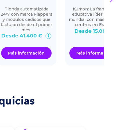
next
SU
 automatizada
Kumon: La franquicia
 marca Flappers
educativa líder a nivel
Ven
os cedidos que
mundial con más de 200
desde el primer
centros en España
mes.
Desde 15.000 €
41.400 €
De
nformación
Más información
Má
quicias