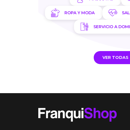
ROPA Y MODA
SA
SERVICIO A DOMI
VER TODAS 