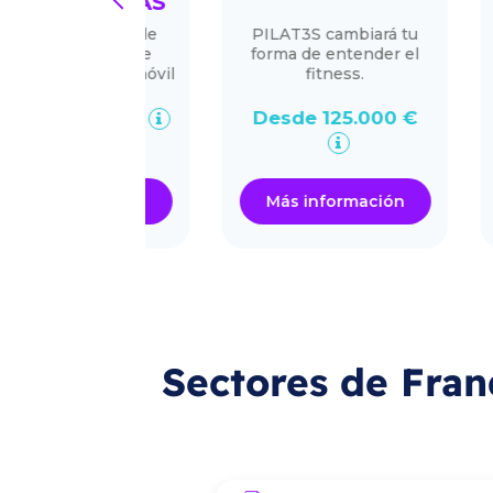
RCASAS
ending de
PILAT3S cambiará tu
Tienda
zación de
forma de entender el
24/7 con
léfono móvil
fitness.
y módul
stante
facturan 
.000 €
Desde 125.000 €
Desde 
ormación
Más información
Más i
Sectores de Fran