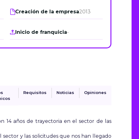
de junio
Creación de la empresa
2013
Madrid 2026 2 -
08
de octubre
Inicio de franquicia
-
Castilla-La Mancha
2026 -
22 de octubre
Barcelona 2026 2 -
05 de noviembre
VER MÁS
os
Requisitos
Noticias
Opiniones
icos
 14 años de trayectoria en el sector de las
sector y las solicitudes que nos han llegado