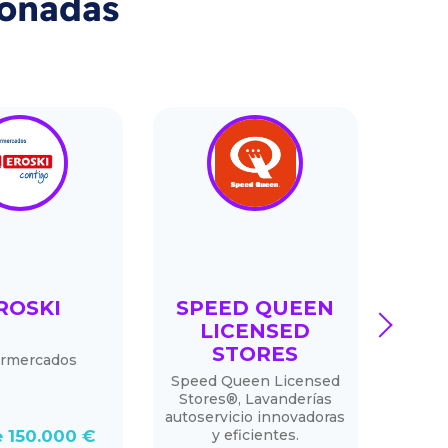
ionadas
ROSKI
SPEED QUEEN
F
next
LICENSED
STORES
rmercados
Tien
24/7 c
Speed Queen Licensed
y mód
Stores®, Lavanderías
factur
autoservicio innovadoras
 150.000 €
y eficientes.