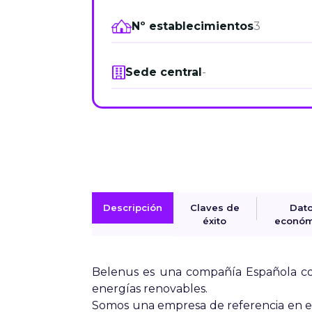
Nº establecimientos
3
Sede central
-
Descripción
Claves de
Dat
éxito
económ
Belenus es una compañía Española con
energías renovables.
Somos una empresa de referencia en el 