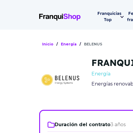
Franquicias
Fe
Top
fr
Por sector
Siguiente fer
Inicio
/
Energía
/
BELENUS
Franqui
Supermerca
FRANQU
Hostelería
Lleva tu ne
Energía
Estética y b
Energías renovab
08-1
Vending
Madrid 2026
08 de octu
Gimnasios
IFEMA - Pala
Municipal (Ma
Duración del contrato
3 años
España)