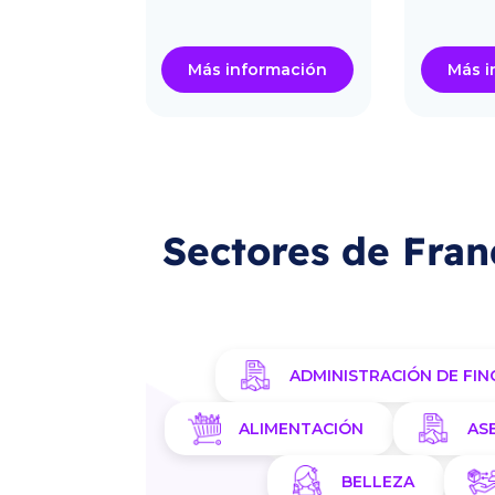
ormación
Más información
Más i
Sectores de Fran
ADMINISTRACIÓN DE FIN
ALIMENTACIÓN
AS
BELLEZA