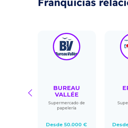
Franquicias relac
ALPA
BUREAU
E
prev
VALLÉE
muebles de
Supermercado de
Supe
gar
papelería
0.000 €
Desde 50.000 €
Desde