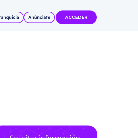
ranquicia
Anúnciate
ACCEDER
tas
olidadas
l
Autoempleo
rídico
 pueblos
invertir
articipa con
tu Marca
 MÁS