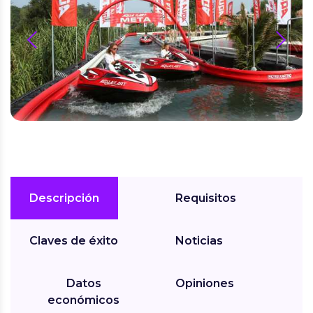
prev
next
Descripción
Requisitos
Claves de éxito
Noticias
Datos
Opiniones
económicos