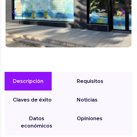
prev
next
Descripción
Requisitos
Claves de éxito
Noticias
Datos
Opiniones
económicos