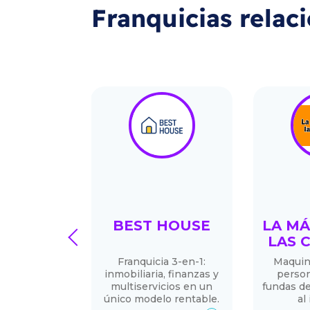
Franquicias relac
idas
BEST HOUSE
LA MÁ
prev
lates
LAS 
n por el
Franquicia 3-en-1:
Maquin
belga desde
inmobiliaria, finanzas y
person
13.
multiservicios en un
fundas de
único modelo rentable.
al