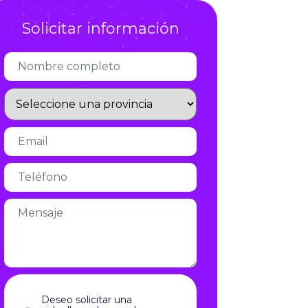
Infórmate
Solicitar información
Deseo solicitar una