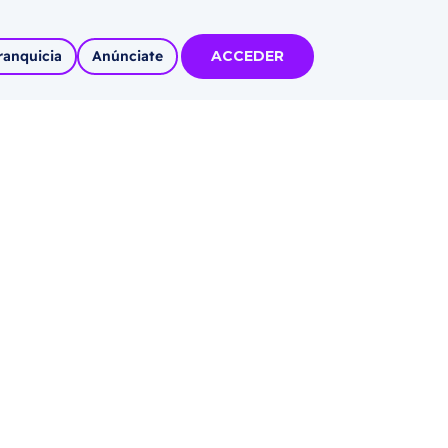
ranquicia
Anúnciate
ACCEDER
tas
olidadas
l
Autoempleo
rídico
 pueblos
invertir
articipa con
tu Marca
 MÁS