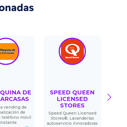
ionadas
QUINA DE
SPEED QUEEN
C
next
CARCASAS
LICENSED
DE
STORES
a vending de
Cent
alización de
sanit
Speed Queen Licensed
 teléfono móvil
niño
Stores®, Lavanderías
 instante
autoservicio innovadoras