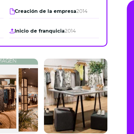
de junio
Creación de la empresa
2014
Madrid 2026 2 -
08
de octubre
Inicio de franquicia
2014
Castilla-La Mancha
2026 -
22 de octubre
Barcelona 2026 2 -
05 de noviembre
VER MÁS