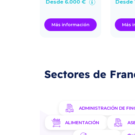
0.000 €
Desde 6.000 €
Desde 
ormación
Más información
Más i
Sectores de Fran
ADMINISTRACIÓN DE FIN
ALIMENTACIÓN
AS