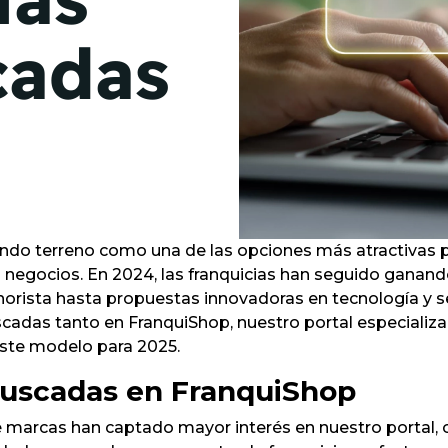
de junio
cadas
Madrid 2026 2 -
08
de octubre
Castilla-La Mancha
2026 -
22 de octubre
Barcelona 2026 2 -
05 de noviembre
ando terreno como una de las opciones más atractivas
s negocios. En 2024, las franquicias han seguido ganan
norista hasta propuestas innovadoras en tecnología y se
VER MÁS
uscadas tanto en FranquiShop, nuestro portal especiali
ste modelo para 2025.
buscadas en FranquiShop
ué marcas han captado mayor interés en nuestro portal