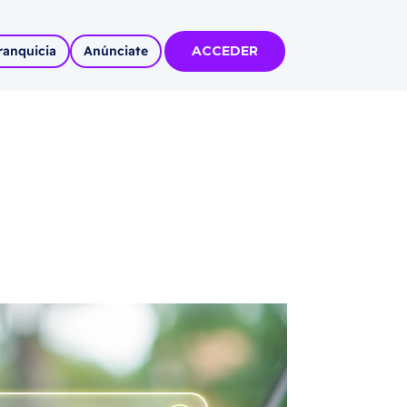
ranquicia
Anúnciate
ACCEDER
tas
olidadas
l
Autoempleo
rídico
 pueblos
invertir
articipa con
tu Marca
 MÁS