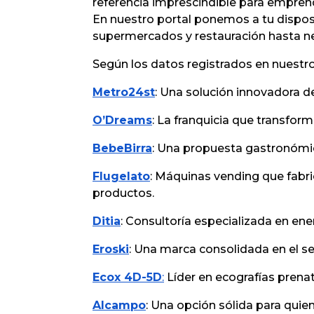
referencia imprescindible para empren
En nuestro portal ponemos a tu dispos
supermercados y restauración hasta ne
Según los datos registrados en nuestro
Metro24st
: Una solución innovadora d
O’Dreams
: La franquicia que transfor
BebeBirra
: Una propuesta gastronómic
Flugelato
: Máquinas vending que fabri
productos.
Ditia
: Consultoría especializada en ene
Eroski
: Una marca consolidada en el 
Ecox 4D-5D
:
Líder en ecografías prenat
Alcampo
: Una opción sólida para quien