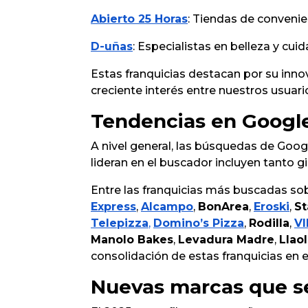
Abierto 25 Horas
: Tiendas de convenie
D-uñas
: Especialistas en belleza y cu
Estas franquicias destacan por su inno
creciente interés entre nuestros usuari
Tendencias en Googl
A nivel general, las búsquedas de Goog
lideran en el buscador incluyen tanto
Entre las franquicias más buscadas s
Express
,
Alcampo
,
BonArea
,
Eroski
,
St
Telepizza
,
Domino’s Pizza
,
Rodilla
,
VI
Manolo Bakes
,
Levadura Madre
,
Llaol
consolidación de estas franquicias en 
Nuevas marcas que se