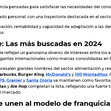
ncia pensadas para satisfacer las necesidades del con
idado personal, con una trayectoria destacada en el sec
vación, rentabilidad y capacidad de adaptación a las d
os.
e: Las más buscadas en 2024
le reflejan un panorama diverso de intereses entre los
 gigantes internacionales como marcas consolidadas en
obresalen grandes nombres del sector alimentación y r
arbucks
,
Burger King
,
McDonald’s
y
100 Montaditos
.
PS
,
Granier
y
Santa Gloria
se mantienen como favorita
lao
y
Ale Hop
completan la lista, reflejando una fuerte
el mercado.
 unen al modelo de franquicia