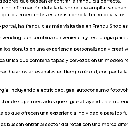
dedores que desean encontrar la franquicia perfecta.
ición información detallada sobre una amplia variedad
gocios emergentes en áreas como la tecnología y los s
 portal, las franquicias más visitadas en FranquiShop es
e vending que combina conveniencia y tecnología para c
ma los donuts en una experiencia personalizada y creativ
a única que combina tapas y cervezas en un modelo ren
can helados artesanales en tiempo récord, con pantalla
rgía, incluyendo electricidad, gas, autoconsumo fotovol
sector de supermercados que sigue atrayendo a emprend
ales que ofrecen una experiencia inolvidable para los f
es buscan entrar al sector del retail con una marca dife