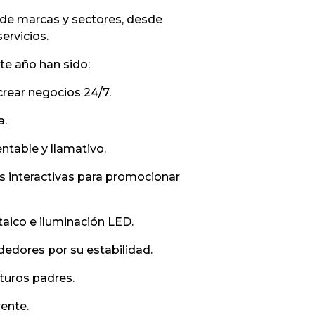
 de marcas y sectores, desde
ervicios.
te año han sido:
rear negocios 24/7.
a.
table y llamativo.
s interactivas para promocionar
taico e iluminación LED.
edores por su estabilidad.
uturos padres.
rente.