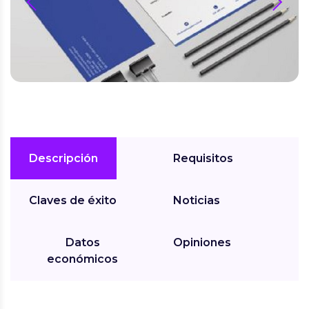
next
Descripción
Requisitos
Claves de éxito
Noticias
Datos
Opiniones
económicos