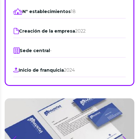
Nº establecimientos
18
Creación de la empresa
2022
Sede central
-
Inicio de franquicia
2024
prev