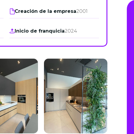
de junio
Creación de la empresa
2001
Madrid 2026 2 -
08
de octubre
Inicio de franquicia
2024
Castilla-La Mancha
2026 -
22 de octubre
Barcelona 2026 2 -
05 de noviembre
VER MÁS