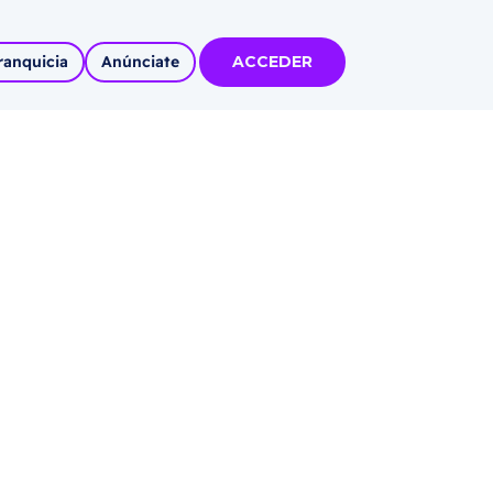
ranquicia
Anúnciate
ACCEDER
tas
olidadas
l
Autoempleo
rídico
 pueblos
invertir
articipa con
tu Marca
 MÁS