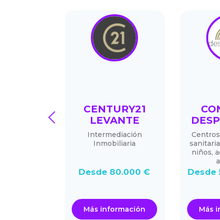
EAMS
CENTURY21
CO
prev
LEVANTE
DESP
 pastelería
Intermediación
Centros
da en donuts
Inmobiliaria
sanitaria
lizables
niños, 
a
.000 €
Desde 80.000 €
Desde 
ormación
Más información
Más i