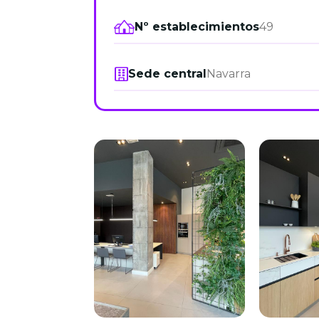
Nº establecimientos
49
Sede central
Navarra