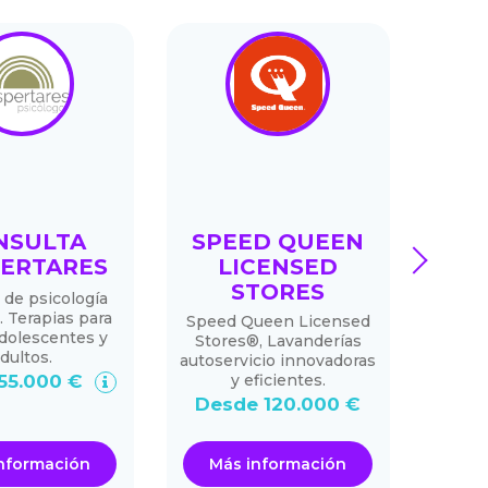
NSULTA
SPEED QUEEN
next
ERTARES
LICENSED
STORES
 de psicología
Servic
. Terapias para
vent
Speed Queen Licensed
adolescentes y
Stores®, Lavanderías
dultos.
autoservicio innovadoras
55.000 €
y eficientes.
Desd
Desde 120.000 €
nformación
Más información
Má