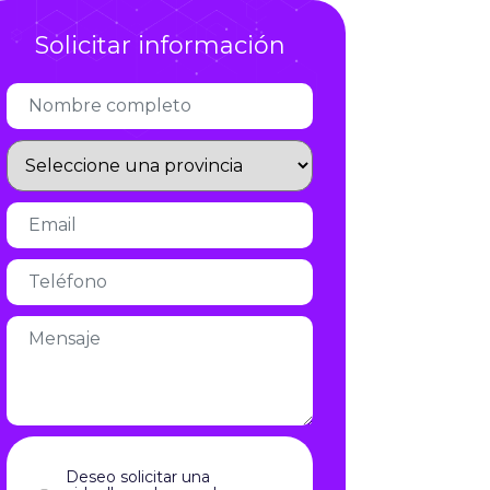
Infórmate
Solicitar información
Deseo solicitar una