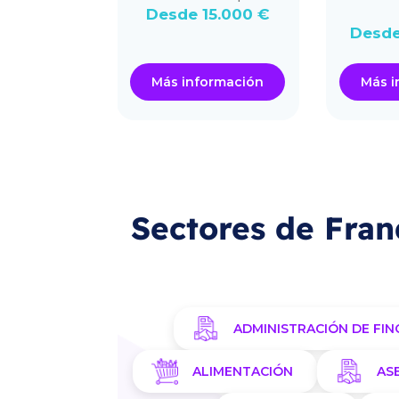
.000 €
Desde 15.000 €
Desde
ormación
Más información
Más i
Sectores de Fran
ADMINISTRACIÓN DE FIN
ALIMENTACIÓN
AS