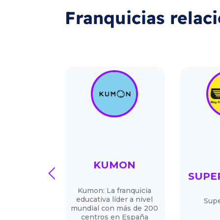
Franquicias relac
HOUSE
KUMON
prev
SUPE
a 3-en-1:
Kumon: La franquicia
, finanzas y
educativa líder a nivel
Sup
cios en un
mundial con más de 200
o rentable.
centros en España