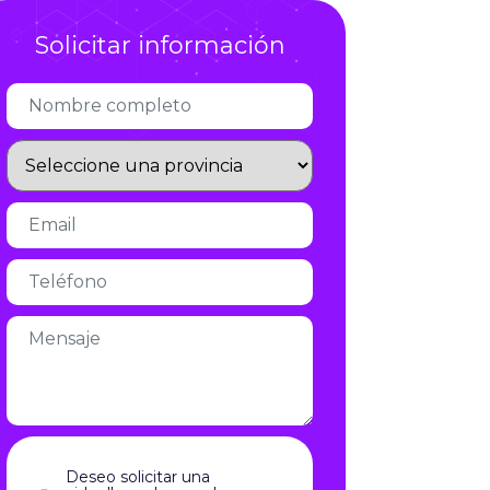
Infórmate
Solicitar información
Deseo solicitar una