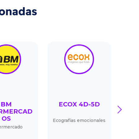
ionadas
BM
ECOX 4D-5D
GE
next
RMERCAD
OS
Ecografías emocionales
He
ermercado