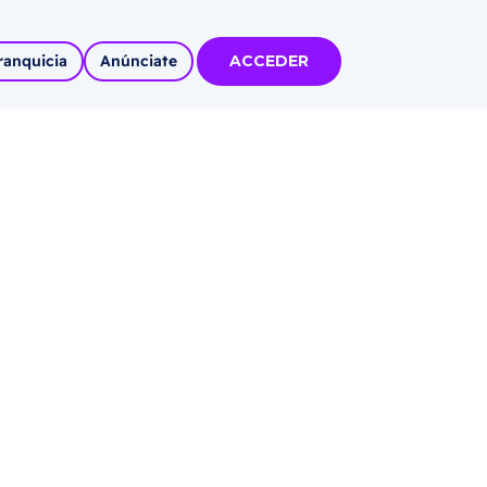
ranquicia
Anúnciate
ACCEDER
tas
olidadas
l
Autoempleo
rídico
 pueblos
invertir
articipa con
tu Marca
 MÁS