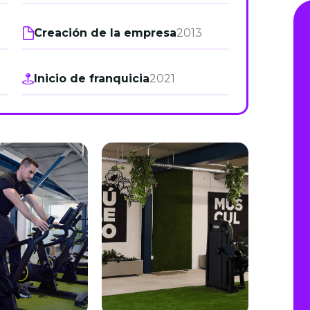
de junio
Creación de la empresa
2013
Madrid 2026 2 -
08
de octubre
Inicio de franquicia
2021
Castilla-La Mancha
2026 -
22 de octubre
Barcelona 2026 2 -
05 de noviembre
VER MÁS