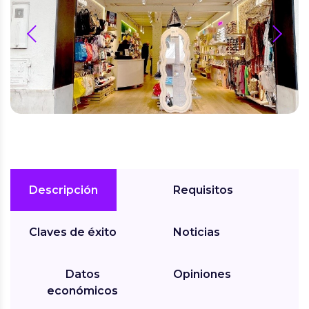
prev
next
Descripción
Requisitos
Claves de éxito
Noticias
Datos
Opiniones
económicos