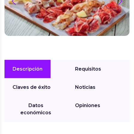
prev
next
Descripción
Requisitos
Claves de éxito
Noticias
Datos
Opiniones
económicos