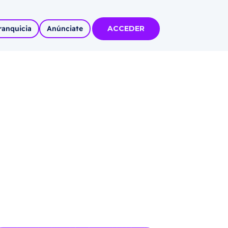
ranquicia
Anúnciate
ACCEDER
tas
olidadas
l
Autoempleo
rídico
 pueblos
invertir
articipa con
tu Marca
 MÁS