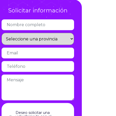
Infórmate
Solicitar información
Deseo solicitar una