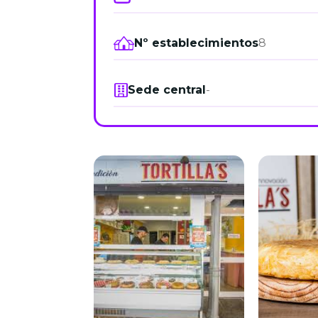
Nº establecimientos
8
Sede central
-