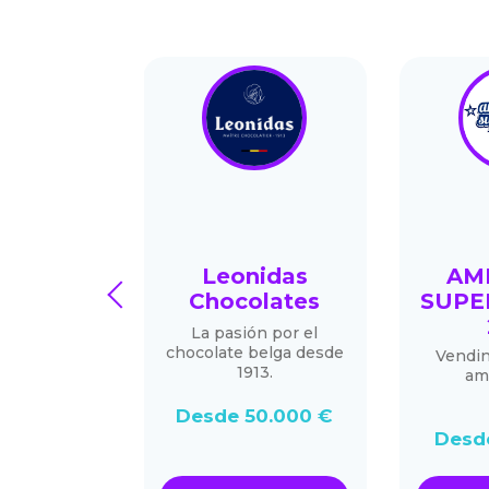
URY21
Leonidas
AM
prev
ANTE
Chocolates
SUPE
diación
La pasión por el
liaria
chocolate belga desde
Vendi
1913.
am
0.000 €
Desde 50.000 €
Desd