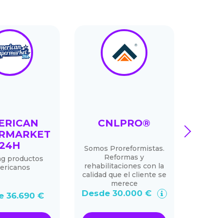
ERICAN
CNLPRO®
MI
next
RMARKET
24H
Somos Proreformistas.
En
Reformas y
tr
ng productos
rehabilitaciones con la
depil
ericanos
calidad que el cliente se
merece
Desd
Desde 30.000 €
e 36.690 €