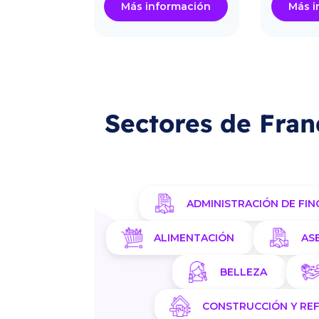
ormación
Más información
Más i
Sectores de Fran
ADMINISTRACIÓN DE FIN
ALIMENTACIÓN
AS
BELLEZA
CONSTRUCCIÓN Y RE