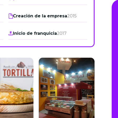
de junio
Creación de la empresa
2015
Madrid 2026 2 -
08
de octubre
Inicio de franquicia
2017
Castilla-La Mancha
2026 -
22 de octubre
Barcelona 2026 2 -
05 de noviembre
VER MÁS