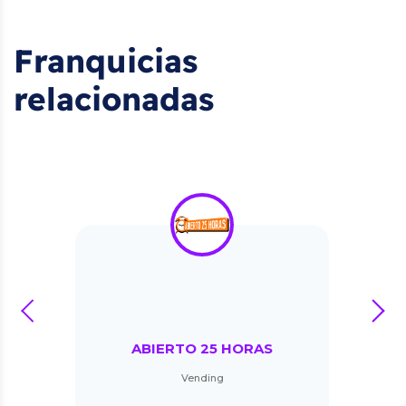
Franquicias
relacionadas
prev
next
ABIERTO 25 HORAS
Vending