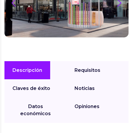
prev
next
Descripción
Requisitos
Claves de éxito
Noticias
Datos
Opiniones
económicos