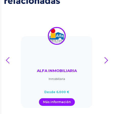
relacionadas
prev
next
ALFA INMOBILIARIA
Inmobiliaria
Desde 6.000 €
Más información