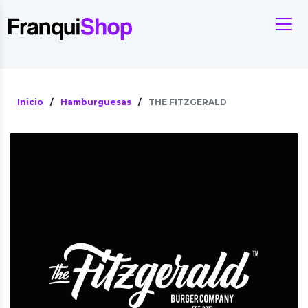
Inicio
/
Hamburguesas
/
THE FITZGERALD