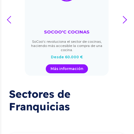
prev
next
OO'C COCINAS
CEN
uciona el sector de cocinas,
Intermediaci
accesible la compra de una
cocina.
sde 60.000 €
Desde 
s información
Más in
Sectores de
Franquicias