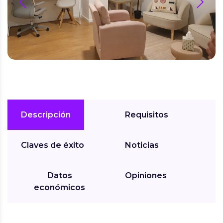
prev
next
Descripción
Requisitos
Claves de éxito
Noticias
Datos
Opiniones
económicos