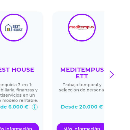
T HOUSE
MEDITEMPUS
C
next
ETT
icia 3-en-1:
Trabajo temporal y
I
ria, finanzas y
seleccion de personal
rvicios en un
delo rentable.
 6.000 €
Desde 20.000 €
De
nformación
Más información
Má