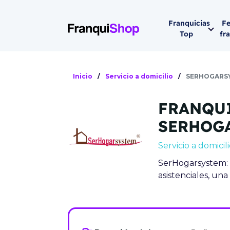
Franquicias
Fe
Top
fr
Por sector
Siguiente fer
Inicio
/
Servicio a domicilio
/
SERHOGARS
Franqui
Supermerca
FRANQU
Hostelería
Lleva tu ne
SERHOG
Estética y b
Servicio a domicil
08-1
Vending
SerHogarsystem: F
Madrid 2026
asistenciales, un
08 de octu
Gimnasios
IFEMA - Pala
Municipal (Ma
España)