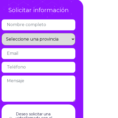
Infórmate
Deseo solicitar una
videollamada con el
responsable de expansión
Acepto el aviso legal y la política
de privacidad
aviso legal
y la
política de privacidad