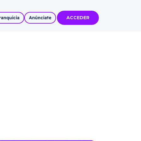
ranquicia
Anúnciate
ACCEDER
tas
olidadas
l
Solicitar información
Autoempleo
rídico
 pueblos
invertir
articipa con
tu Marca
 MÁS