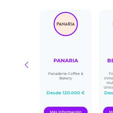
ITCHEN
PANARIA
BES
prev
Panadería-Coffee &
Franqu
Bakery
inmobilia
multise
único mo
00.000 €
Desde 120.000 €
Desde
ormación
Más información
Más i