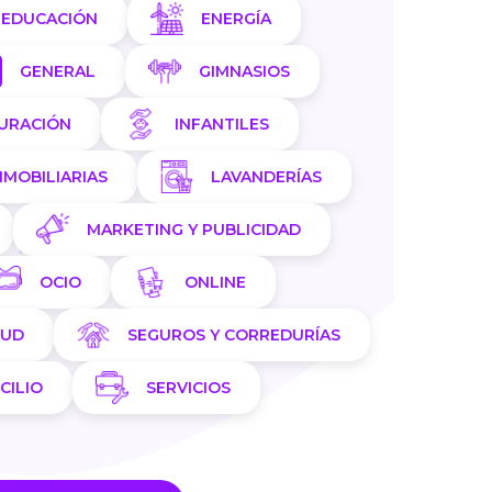
EDUCACIÓN
ENERGÍA
GENERAL
GIMNASIOS
AURACIÓN
INFANTILES
NMOBILIARIAS
LAVANDERÍAS
MARKETING Y PUBLICIDAD
OCIO
ONLINE
LUD
SEGUROS Y CORREDURÍAS
CILIO
SERVICIOS