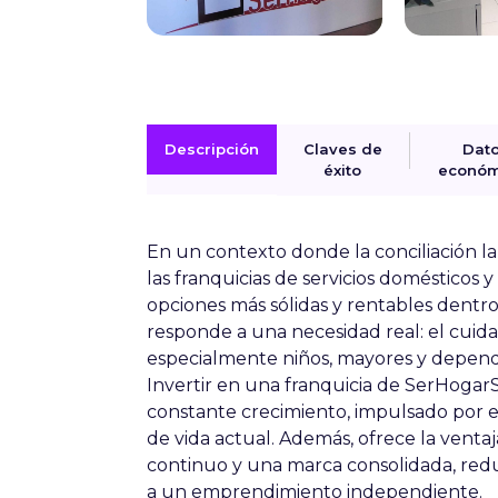
Descripción
Claves de
Dat
éxito
económ
En un contexto donde la conciliación l
las franquicias de servicios domésticos 
opciones más sólidas y rentables dentro
responde a una necesidad real: el cuida
especialmente niños, mayores y depend
Invertir en una franquicia de SerHoga
constante crecimiento, impulsado por el
de vida actual. Además, ofrece la vent
continuo y una marca consolidada, redu
a un emprendimiento independiente.