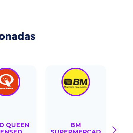
ionadas
D QUEEN
BM
next
CENSED
SUPERMERCAD