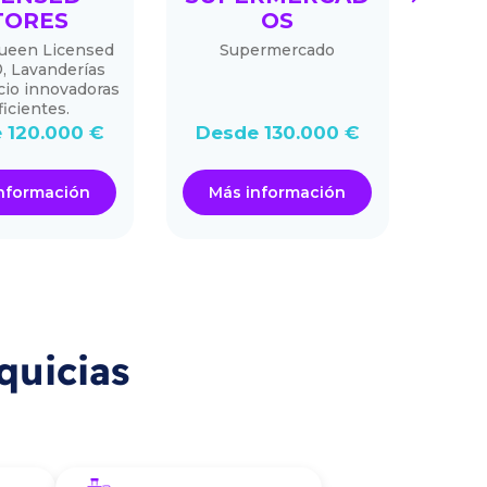
TORES
OS
Coci
ueen Licensed
Supermercado
, Lavanderías
cio innovadoras
ficientes.
De
 120.000 €
Desde 130.000 €
nformación
Más información
Má
quicias