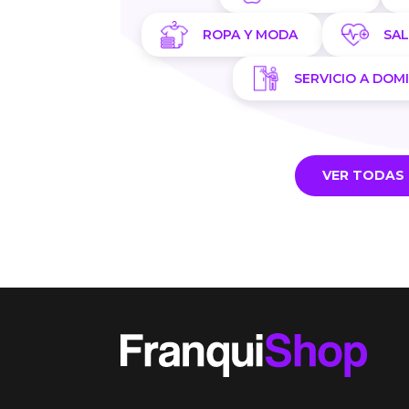
ROPA Y MODA
SA
SERVICIO A DOMI
VER TODAS 