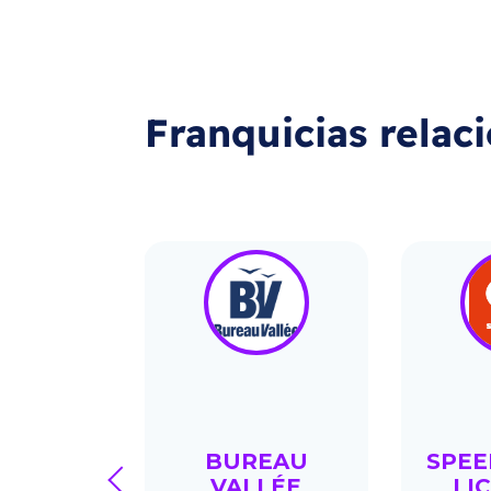
Franquicias relac
DABI
BUREAU
SPEE
prev
VALLÉE
LI