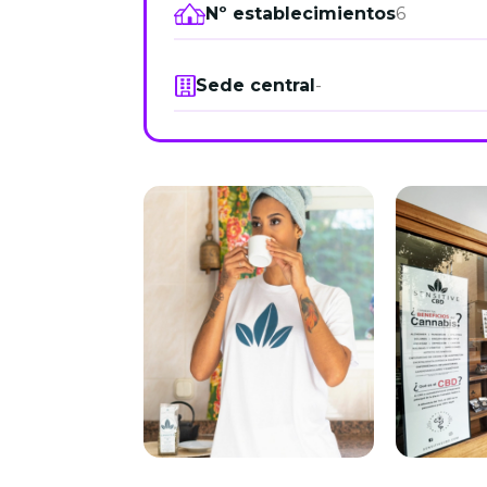
Nº establecimientos
6
Sede central
-