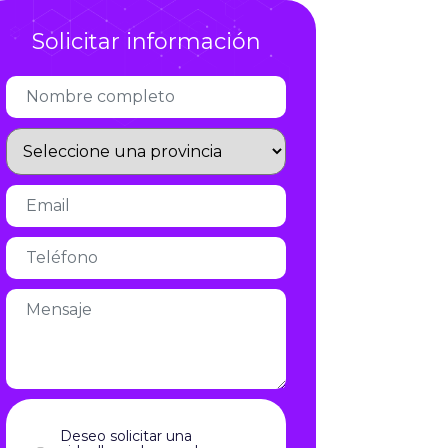
Infórmate
Solicitar información
Deseo solicitar una