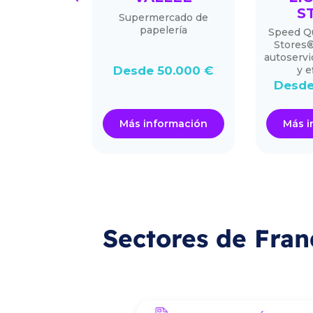
S
istenciales y
Supermercado de
as técnicas
papelería
Speed Q
Stores®
autoservi
.000 €
Desde 50.000 €
y e
Desde
ormación
Más información
Más i
Sectores de Fran