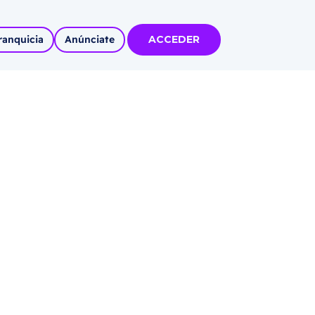
ranquicia
Anúnciate
ACCEDER
tas
olidadas
l
Autoempleo
rídico
 pueblos
invertir
articipa con
tu Marca
 MÁS