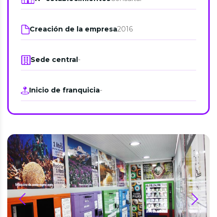
Creación de la empresa
2016
Sede central
-
Inicio de franquicia
-
prev
next