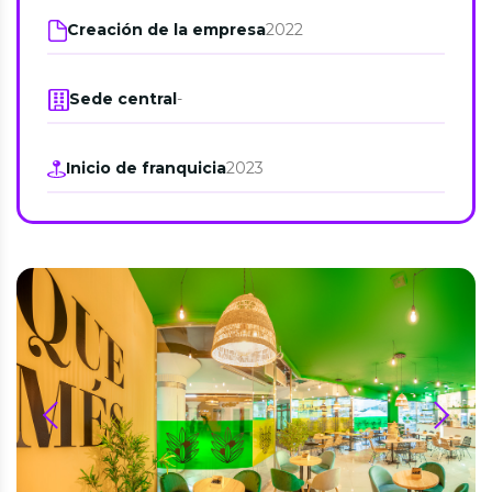
Creación de la empresa
2022
Sede central
-
Inicio de franquicia
2023
prev
next