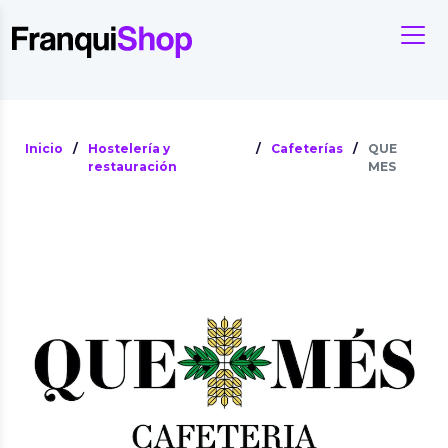
Inicio
/
Hostelería y
/
Cafeterías
/
QUE
restauración
MES