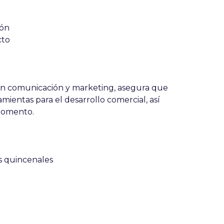
ión
cto
en comunicación y marketing, asegura que
amientas para el desarrollo comercial, así
momento.
s quincenales