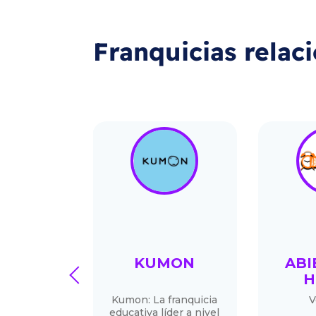
Franquicias relac
HOUSE
KUMON
ABI
prev
H
a 3-en-1:
Kumon: La franquicia
V
, finanzas y
educativa líder a nivel