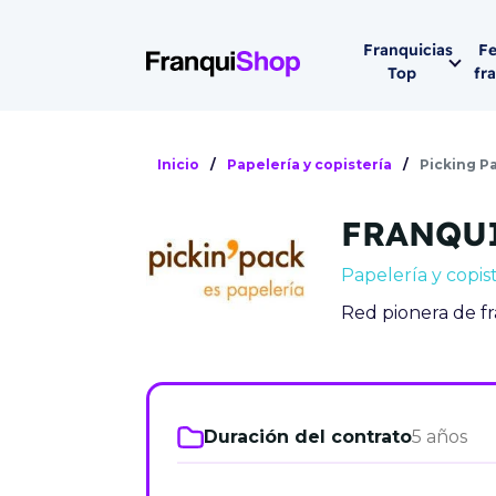
Franquicias
Fe
Top
fr
Por sector
Siguiente fer
Inicio
/
Papelería y copistería
/
Picking P
Franqui
Supermerca
FRANQUI
Hostelería
Lleva tu ne
Papelería y copis
Estética y b
Red pionera de f
08-1
Vending
Madrid 2026
08 de octu
Gimnasios
IFEMA - Pala
Duración del contrato
5 años
Municipal (Ma
España)