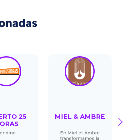
ionadas
ERTO 25
MIEL & AMBRE
next
ORAS
ending
En Miel et Ambre
S
transformamos la