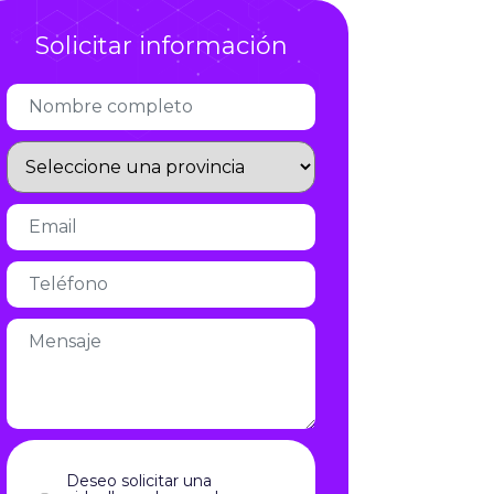
Infórmate
Solicitar información
Deseo solicitar una