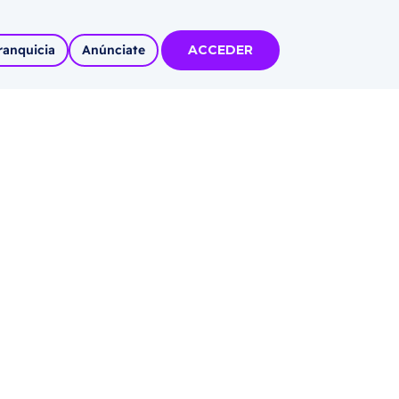
ranquicia
Anúnciate
ACCEDER
tas
olidadas
l
Autoempleo
rídico
 pueblos
invertir
articipa con
tu Marca
 MÁS