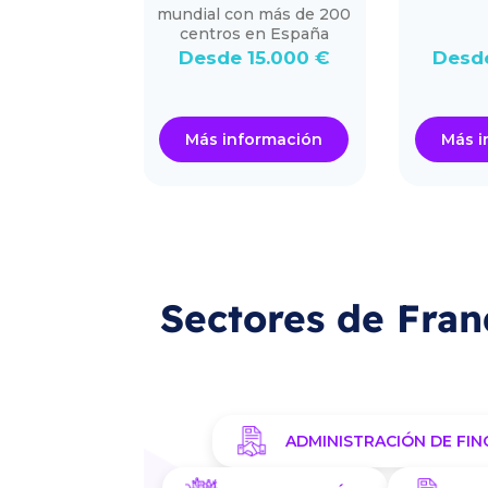
cios en un
mundial con más de 200
o rentable.
centros en España
.000 €
Desde 15.000 €
Desd
ormación
Más información
Más i
Sectores de Fran
ADMINISTRACIÓN DE FIN