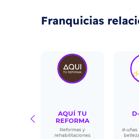
Franquicias relac
 AMBRE
AQUÍ TU
D
prev
REFORMA
et Ambre
Reformas y
d-uñas 
mamos la
rehabilitaciones
bellez