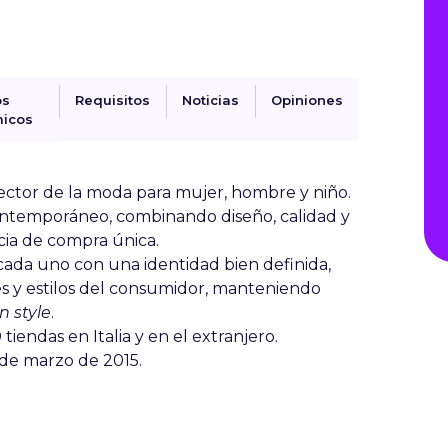
os
Requisitos
Noticias
Opiniones
icos
 sector de la moda para mujer, hombre y niño.
 contemporáneo, combinando diseño, calidad y
cia de compra única.
 cada uno con una identidad bien definida,
es y estilos del consumidor, manteniendo
an style
.
endas en Italia y en el extranjero.
esde marzo de 2015.