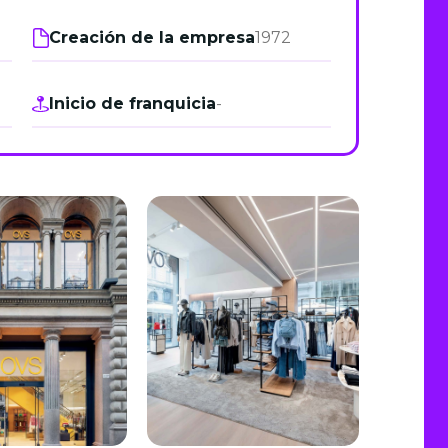
de junio
Creación de la empresa
1972
Madrid 2026 2 -
08
de octubre
Inicio de franquicia
-
Castilla-La Mancha
2026 -
22 de octubre
Barcelona 2026 2 -
05 de noviembre
VER MÁS