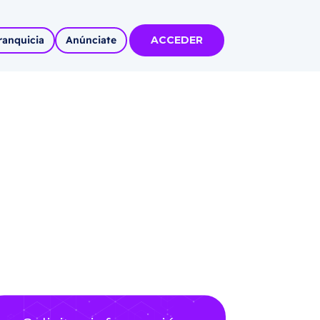
ranquicia
Anúnciate
ACCEDER
tas
olidadas
l
Autoempleo
rídico
 pueblos
invertir
articipa con
tu Marca
 MÁS