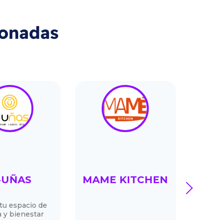
ionadas
-UÑAS
MAME KITCHEN
GE
next
tu espacio de
He
a y bienestar