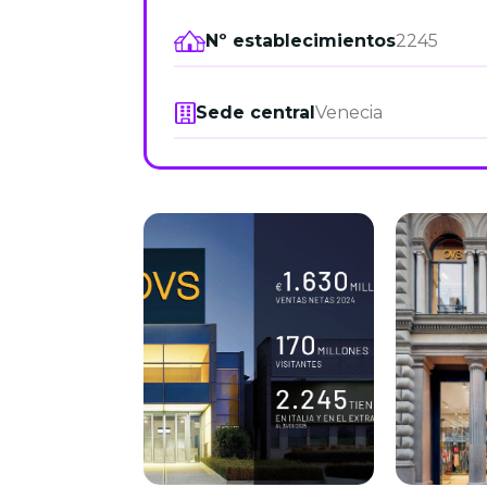
Nº establecimientos
2245
Sede central
Venecia