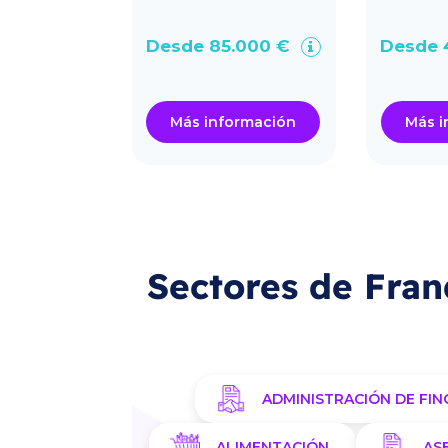
oriental en
imo.
.000 €
Desde 85.000 €
Desde 
ormación
Más información
Más i
Sectores de Fran
ADMINISTRACIÓN DE FIN
ALIMENTACIÓN
AS