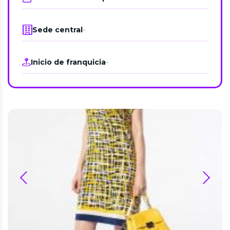
Sede central
-
Inicio de franquicia
-
prev
next