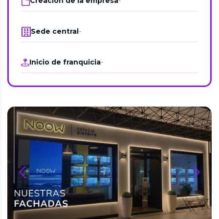
Creación de la empresa
-
Sede central
-
Inicio de franquicia
-
prev
next