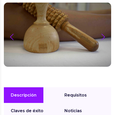
prev
next
Descripción
Requisitos
Claves de éxito
Noticias