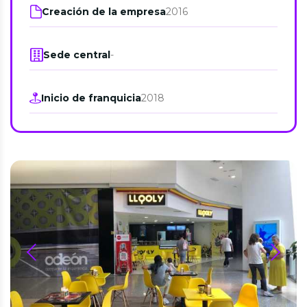
Creación de la empresa
2016
Sede central
-
Inicio de franquicia
2018
prev
next