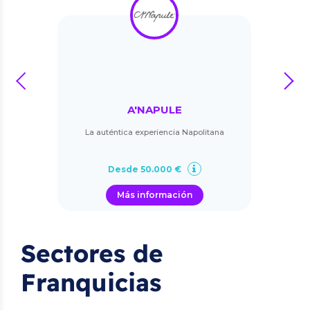
prev
next
A'NAPULE
La auténtica experiencia Napolitana
Desde 50.000 €
Más información
Sectores de
Franquicias