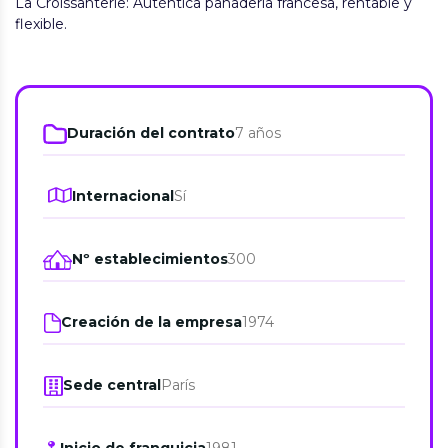
La Croissanterie: Auténtica panadería francesa, rentable y
flexible.
Duración del contrato
7 años
Internacional
Sí
Nº establecimientos
300
Creación de la empresa
1974
Sede central
París