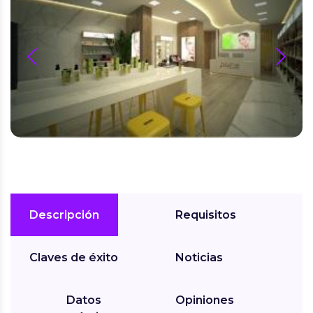
prev
next
Descripción
Requisitos
Claves de éxito
Noticias
Datos
Opiniones