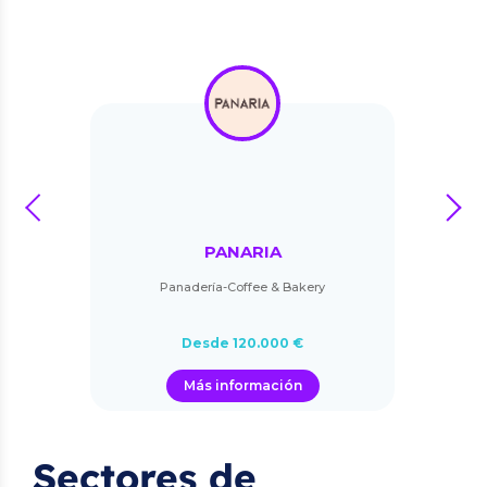
prev
next
PANARIA
Panadería-Coffee & Bakery
Desde 120.000 €
Más información
Sectores de