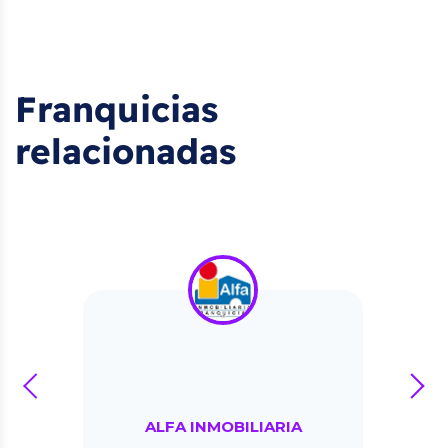
Franquicias
relacionadas
prev
next
ALFA INMOBILIARIA