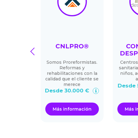
UINA DE
CNLPRO®
CO
prev
RCASAS
DESP
ending de
Somos Proreformistas.
Centros
zación de
Reformas y
sanitaria
léfono móvil
rehabilitaciones con la
niños, 
stante
calidad que el cliente se
a
merece
.000 €
Desde 
Desde 30.000 €
ormación
Más información
Más i