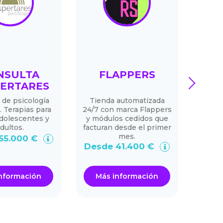
NSULTA
FLAPPERS
BON
next
ERTARES
 de psicología
Tienda automatizada
Bona
. Terapias para
24/7 con marca Flappers
más q
adolescentes y
y módulos cedidos que
de cu
dultos.
facturan desde el primer
may
mes.
55.000 €
Desde 41.400 €
De
nformación
Más información
Má