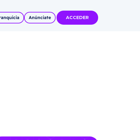
ranquicia
Anúnciate
ACCEDER
tas
olidadas
l
Autoempleo
rídico
 pueblos
invertir
articipa con
tu Marca
 MÁS