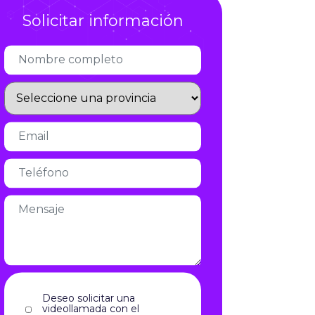
Solicitar información
Infórmate
Deseo solicitar una
videollamada con el