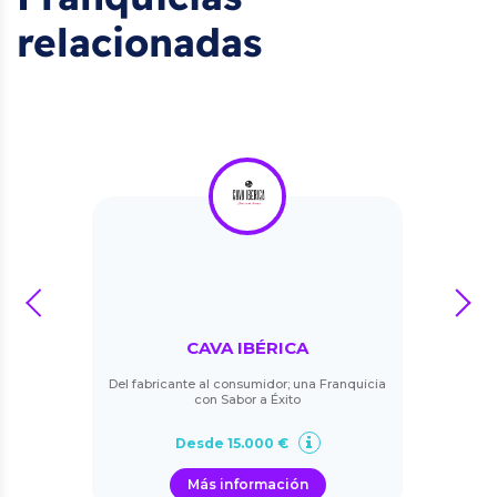
relacionadas
prev
next
CAVA IBÉRICA
Del fabricante al consumidor; una Franquicia
con Sabor a Éxito
Desde 15.000 €
Más información