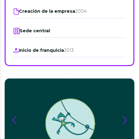
Creación de la empresa
2004
Sede central
-
Inicio de franquicia
2013
prev
next